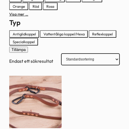
Orange
Röd
Rosa
Visa mer …
Typ
Typ
Antiglidkoppel
Vattentåliga koppel/Hexa
Reflexkoppel
Specialkoppel
Tillämpa
Endast ett sökresultat