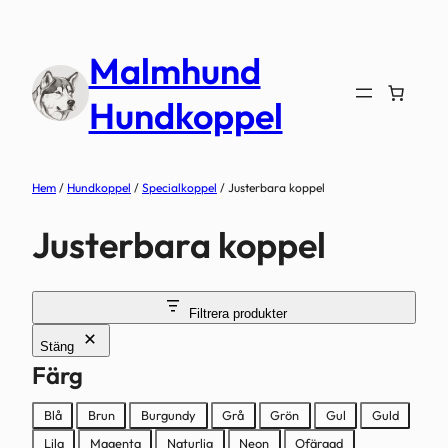
Hoppa
till
Malmhund
innehåll
Hundkoppel
Hem
/
Hundkoppel
/
Specialkoppel
/ Justerbara koppel
Justerbara koppel
Filtrera produkter
Stäng
Färg
Färg
Blå
Brun
Burgundy
Grå
Grön
Gul
Guld
Lila
Magenta
Naturlig
Neon
Ofärgad