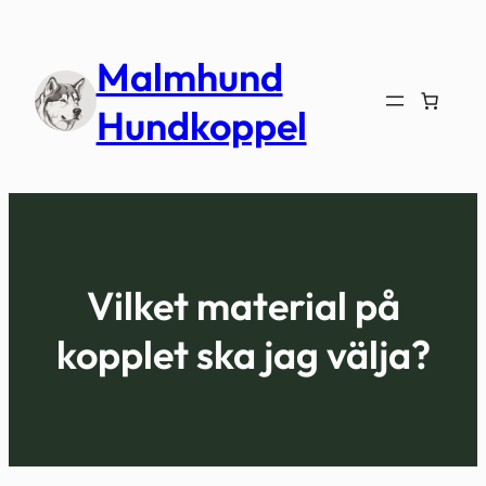
Hoppa
till
Malmhund
innehåll
Hundkoppel
Vilket material på
kopplet ska jag välja?