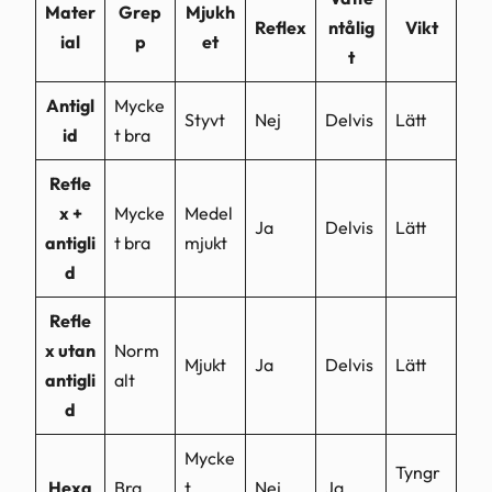
Mater
Grep
Mjukh
Reflex
ntålig
Vikt
ial
p
et
t
Antigl
Mycke
Styvt
Nej
Delvis
Lätt
id
t bra
Refle
x +
Mycke
Medel
Ja
Delvis
Lätt
antigli
t bra
mjukt
d
Refle
x utan
Norm
Mjukt
Ja
Delvis
Lätt
antigli
alt
d
Mycke
Tyngr
Hexa
Bra
t
Nej
Ja