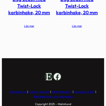
Twist-Lock
Twist-Lock
karbinhake, 20 mm
karbinhake, 20 mm
Läs mer
Läs mer
Etsy
Facebook
Kontakta oss
|
Frakt & leverans
|
Integritetspolicy
|
Användarvillkor
|
Återbetalnings- och returpolicy
Copyright 2025 – Malmhund