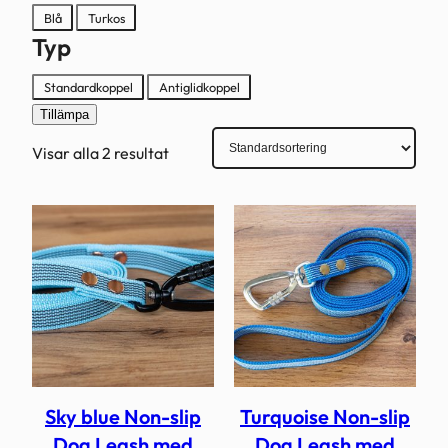
Färg
Blå
Turkos
Typ
Typ
Standardkoppel
Antiglidkoppel
Tillämpa
Visar alla 2 resultat
Sky blue Non-slip
Turquoise Non-slip
Dog Leash med
Dog Leash med