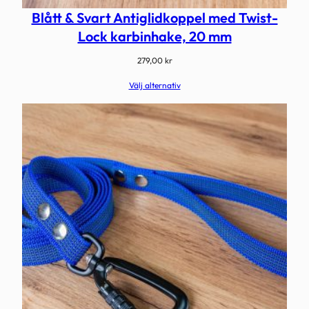
m
Blått & Svart Antiglidkoppel med Twist-
m
Lock karbinhake, 20 mm
ä
279,00
kr
n
g
Välj alternativ
d