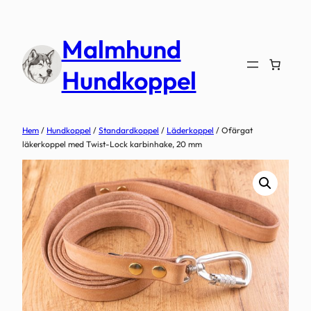
Hoppa
till
Malmhund
innehåll
Hundkoppel
Hem
/
Hundkoppel
/
Standardkoppel
/
Läderkoppel
/ Ofärgat
läkerkoppel med Twist-Lock karbinhake, 20 mm