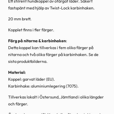
Ett stilrent hundkoppel av ofärgat läder. Säkert
k
fastspänt med hjälp av Twist-Lock karbinhaken.
o
p
20 mm brett.
p
Kopplet finns i fler färger.
e
l
Färg på nitarna & karbinhaken
:
m
Detta koppel kan tillverkas i fem olika färger på
e
nitarna och två olika färger på karbinhaken. Se de
d
sista produktbilderna.
T
Material:
w
Koppel: garvat läder (EU).
i
Karbinhake: aluminiumlegering (7075).
s
t
Tillverkas lokalt i Östersund, Jämtland i olika längder
-
och färger.
L