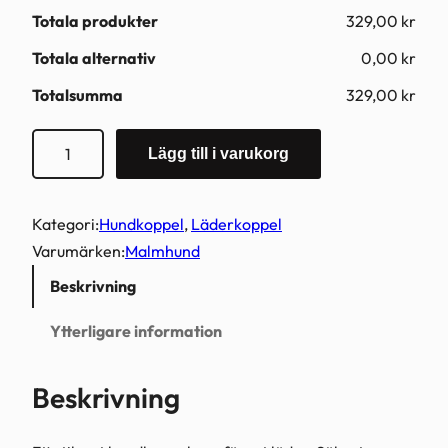
Totala produkter
329,00 kr
Totala alternativ
0,00 kr
Totalsumma
329,00 kr
O
Lägg till i varukorg
f
ä
r
Kategori:
Hundkoppel
, 
Läderkoppel
g
Varumärken:
Malmhund
a
Beskrivning
t
l
Ytterligare information
ä
k
Beskrivning
e
r