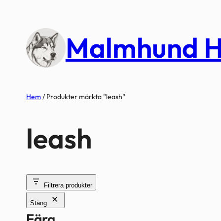
Hoppa
till
Malmhund H
innehåll
Hem
/ Produkter märkta ”leash”
leash
Filtrera produkter
Stäng
Färg