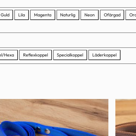
Guld
Lila
Magenta
Naturlig
Neon
Ofärgad
Or
el/Hexa
Reflexkoppel
Specialkoppel
Läderkoppel