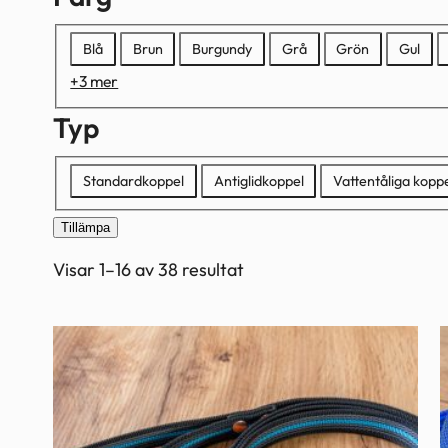
Färg
Blå
Brun
Burgundy
Grå
Grön
Gul
+3 mer
Typ
Typ
Standardkoppel
Antiglidkoppel
Vattentåliga kopp
Tillämpa
Visar 1–16 av 38 resultat