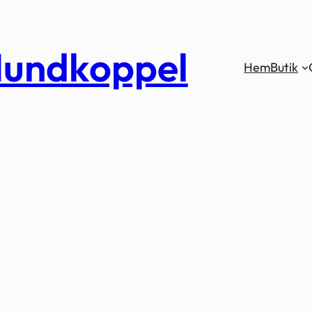
undkoppel
Hem
Butik