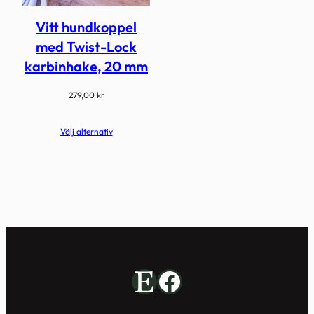
Vitt hundkoppel
med Twist-Lock
karbinhake, 20 mm
279,00
kr
Välj alternativ
Etsy
Facebook