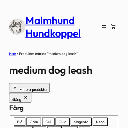
Hoppa
till
Malmhund
innehåll
Hundkoppel
Hem
/ Produkter märkta ”medium dog leash”
medium dog leash
Filtrera produkter
Stäng
Färg
Färg
Blå
Grön
Gul
Guld
Magenta
Neon