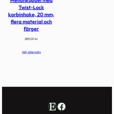
Mellankoppel med
Twist-Lock
karbinhake, 20 mm,
flera material och
färger
289,00
kr
Välj alternativ
Etsy
Facebook