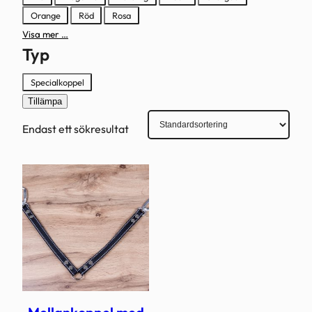
Orange
Röd
Rosa
Visa mer …
Typ
Typ
Specialkoppel
Tillämpa
Endast ett sökresultat