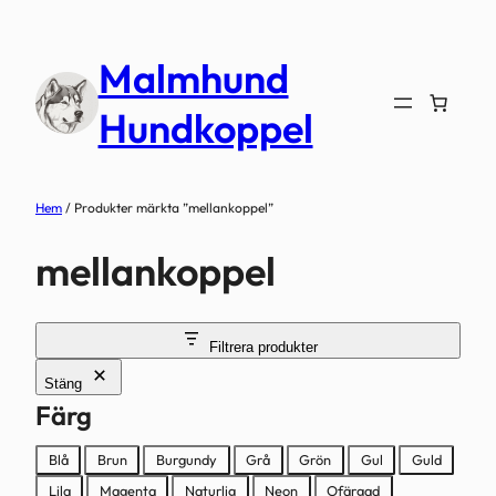
Hoppa
till
Malmhund
innehåll
Hundkoppel
Hem
/ Produkter märkta ”mellankoppel”
mellankoppel
Filtrera produkter
Stäng
Färg
Färg
Blå
Brun
Burgundy
Grå
Grön
Gul
Guld
Lila
Magenta
Naturlig
Neon
Ofärgad