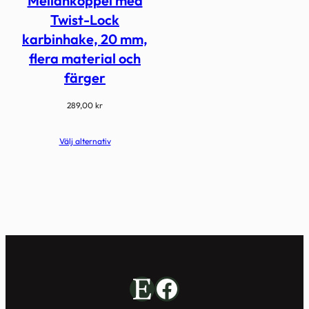
Mellankoppel med
Twist-Lock
karbinhake, 20 mm,
flera material och
färger
289,00
kr
Välj alternativ
Etsy
Facebook