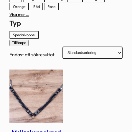
Orange
Röd
Rosa
Visa mer …
Typ
Typ
Specialkoppel
Tillämpa
Endast ett sökresultat