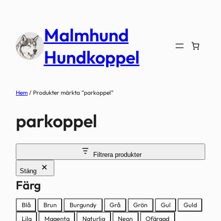
Hoppa
till
Malmhund
innehåll
Hundkoppel
Hem
/ Produkter märkta ”parkoppel”
parkoppel
Filtrera produkter
Stäng
Färg
Färg
Blå
Brun
Burgundy
Grå
Grön
Gul
Guld
Lila
Magenta
Naturlig
Neon
Ofärgad