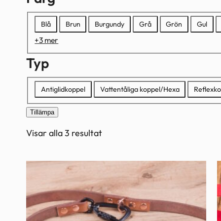
Färg
Blå
Brun
Burgundy
Grå
Grön
Gul
+3 mer
Typ
Typ
Antiglidkoppel
Vattentåliga koppel/Hexa
Reflexko
Tillämpa
Visar alla 3 resultat