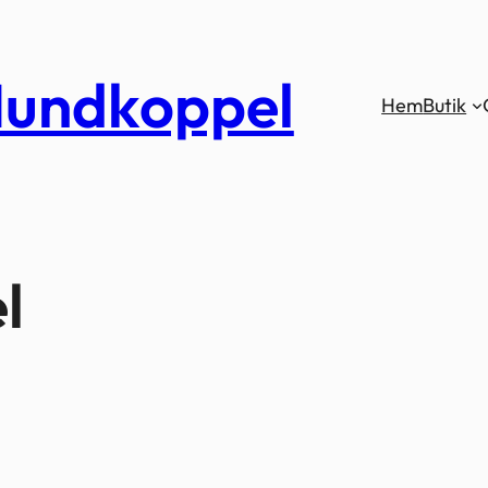
undkoppel
Hem
Butik
l