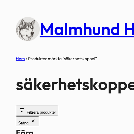
Hoppa
till
Malmhund H
innehåll
Hem
/ Produkter märkta ”säkerhetskoppel”
säkerhetskoppe
Filtrera produkter
Stäng
Färg