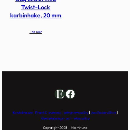
Twist-Lock
karbinhake, 20 mm
Läs mer
Etsy
Facebook
Kontakta oss
|
Frakt & leverans
|
Integritetspolicy
|
Användarvillkor
|
Återbetalnings- och returpolicy
Copyright 2025 – Malmhund