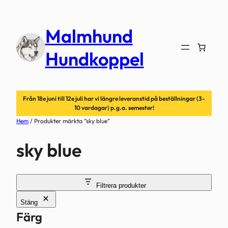
Hoppa
till
Malmhund
innehåll
Hundkoppel
Från 18e juni till 12e juli har vi längre leveranstid på beställningar (3-
10 vardagar) p.g.a. semester!
Hem
/ Produkter märkta ”sky blue”
sky blue
Filtrera produkter
Stäng
Färg