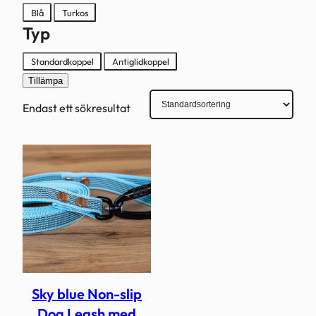
Färg
Blå
Turkos
Typ
Typ
Standardkoppel
Antiglidkoppel
Tillämpa
Endast ett sökresultat
Sky blue Non-slip
Dog Leash med