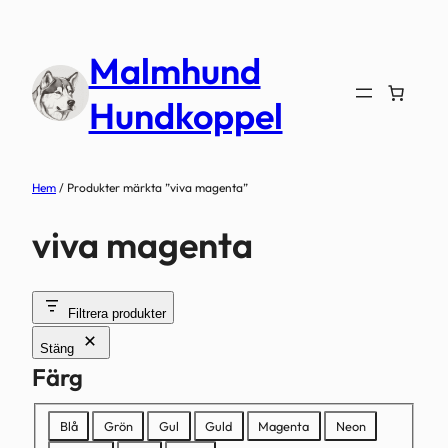
Hoppa
till
Malmhund
innehåll
Hundkoppel
Hem
/ Produkter märkta ”viva magenta”
viva magenta
Filtrera produkter
Stäng
Färg
Färg
Blå
Grön
Gul
Guld
Magenta
Neon