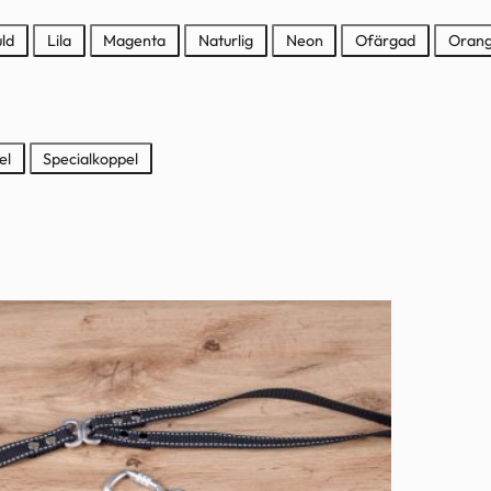
ld
Lila
Magenta
Naturlig
Neon
Ofärgad
Oran
el
Specialkoppel