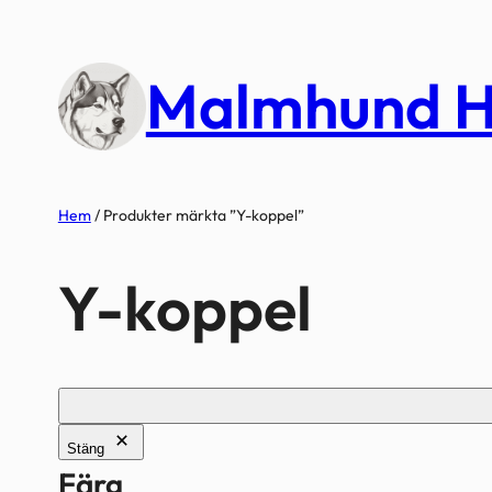
Hoppa
till
Malmhund H
innehåll
Hem
/ Produkter märkta ”Y-koppel”
Y-koppel
Stäng
Färg