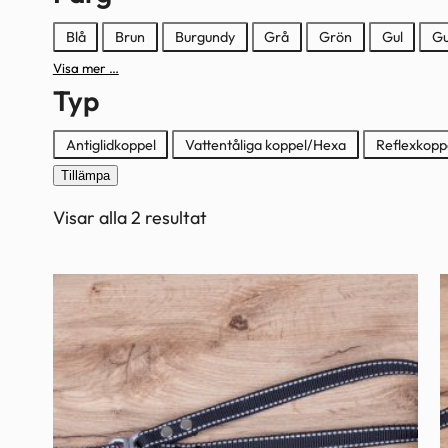
Färg
Blå
Brun
Burgundy
Grå
Grön
Gul
Gu
Visa mer …
Typ
Typ
Antiglidkoppel
Vattentåliga koppel/Hexa
Reflexkopp
Tillämpa
Visar alla 2 resultat