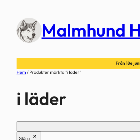
Hoppa
till
Malmhund H
innehåll
Från 18e juni
Hem
/ Produkter märkta ”i läder”
i läder
Stäng