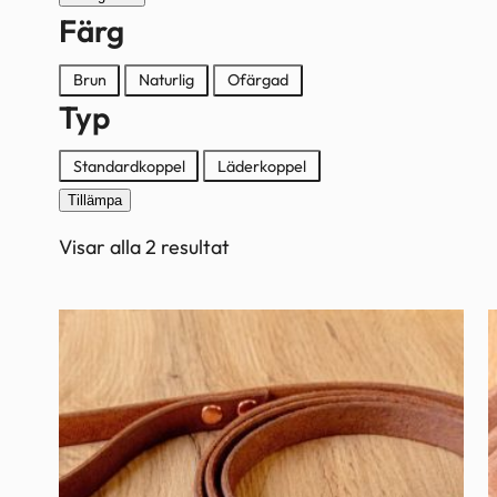
Färg
Färg
Brun
Naturlig
Ofärgad
Typ
Typ
Standardkoppel
Läderkoppel
Tillämpa
Visar alla 2 resultat