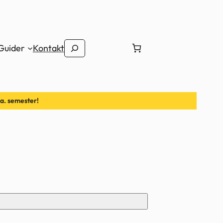
Sök
Guider
Kontakt
g.a. semester!