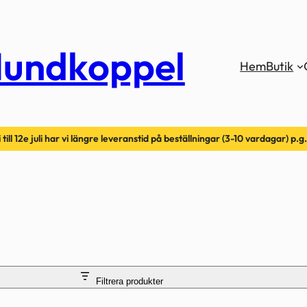
undkoppel
Hem
Butik
 till 12e juli har vi längre leveranstid på beställningar (3-10 vardagar) p.
Filtrera produkter