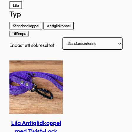
Färg
Lila
Typ
Typ
Standardkoppel
Antiglidkoppel
Tillämpa
Endast ett sökresultat
Lila Antiglidkoppel
med Twist-Lock