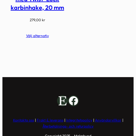
karbinhake, 20 mm
279,00
kr
Välj alternativ
Etsy
Facebook
Kontakta oss
|
Frakt & leverans
|
Integritetspolicy
|
Användarvillkor
|
Återbetalnings- och returpolicy
Copyright 2025 – Malmhund