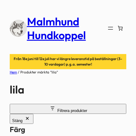
Hoppa
till
Malmhund
innehåll
Hundkoppel
Från 18e juni till 12e juli har vi längre leveranstid på beställningar (3-
10 vardagar) p.g.a. semester!
Hem
/ Produkter märkta ”lila”
lila
Filtrera produkter
Stäng
Färg