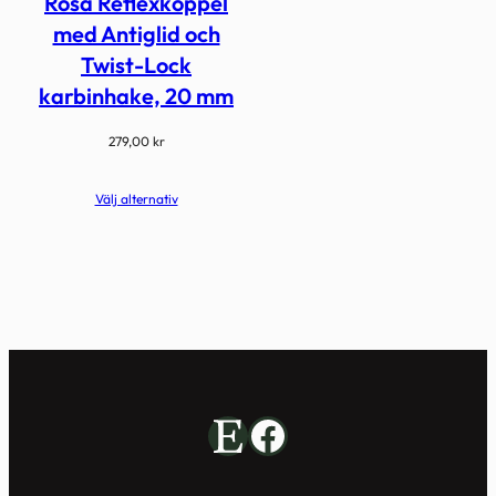
Rosa Reflexkoppel
med Antiglid och
Twist-Lock
karbinhake, 20 mm
279,00
kr
Välj alternativ
Etsy
Facebook