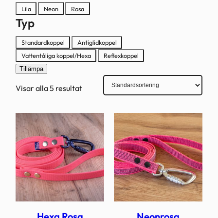
Färg
Lila
Neon
Rosa
Typ
Typ
Standardkoppel
Antiglidkoppel
Vattentåliga koppel/Hexa
Reflexkoppel
Tillämpa
Visar alla 5 resultat
Hexa Rosa
Neonrosa