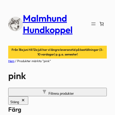
Hoppa
till
Malmhund
innehåll
Hundkoppel
Från 18e juni till 12e juli har vi längre leveranstid på beställningar (3-
10 vardagar) p.g.a. semester!
Hem
/ Produkter märkta ”pink”
pink
Filtrera produkter
Stäng
Färg